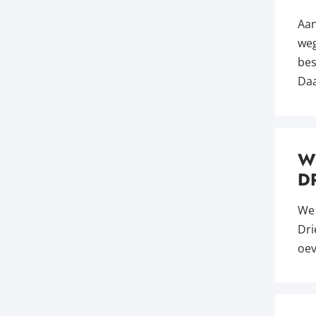
Aan
weg
bes
Daa
W
D
We 
Dri
oev