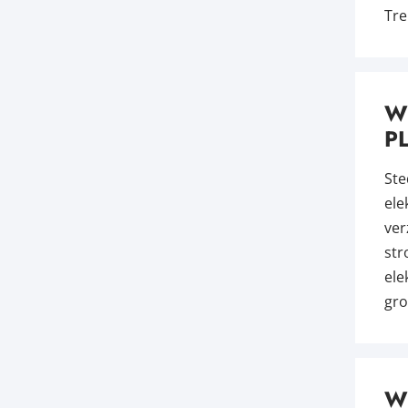
Tre
W
P
Ste
ele
ver
str
ele
gro
W