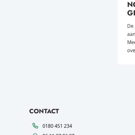
N
G
De 
aan
Mee
ove
CONTACT
Telefoon
0180 451 234