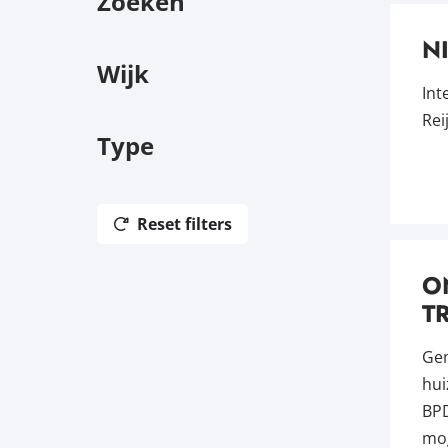
FILTERS
Zoeken
N
Wijk
Int
Rei
Type
Reset filters
O
T
Gem
hui
BPD
mog