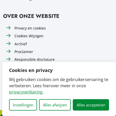
OVER ONZE WEBSITE
Privacy en cookies
Cookies Wijzigen
Archief
Proclaimer
Responsible disclosure
Toegankelijkheid
Cookies en privacy
Sitemap
Wij gebruiken cookies om de gebruikerservaring te
verbeteren. Lees hierover meer in onze
Volg ons op
Volg ons op
Volg ons op
Facebook
Instagram
LinkedIn
privacyverklaring.
Instellingen
Alles afwijzen
Alles accepteren