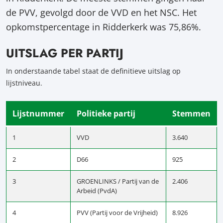
de PVV, gevolgd door de VVD en het NSC. Het
opkomstpercentage in Ridderkerk was 75,86%.
UITSLAG PER PARTIJ
In onderstaande tabel staat de definitieve uitslag op
lijstniveau.
Lijstnummer
Politieke partij
Stemmen
1
VVD
3.640
2
D66
925
3
GROENLINKS / Partij van de
2.406
Arbeid (PvdA)
4
PVV (Partij voor de Vrijheid)
8.926