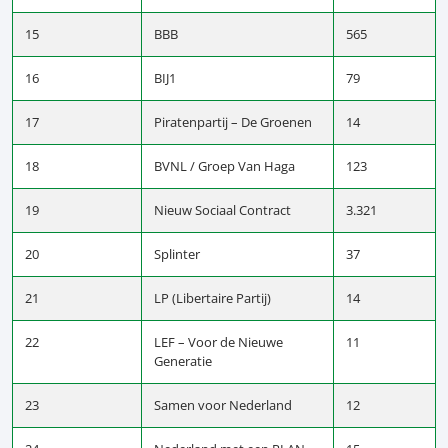
15
BBB
565
16
BIJ1
79
17
Piratenpartij – De Groenen
14
18
BVNL / Groep Van Haga
123
19
Nieuw Sociaal Contract
3.321
20
Splinter
37
21
LP (Libertaire Partij)
14
22
LEF – Voor de Nieuwe
11
Generatie
23
Samen voor Nederland
12