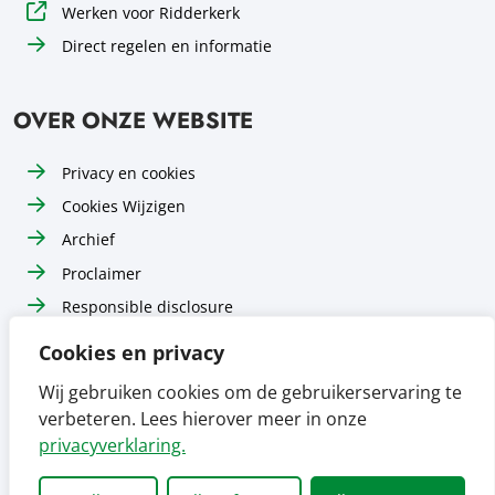
Werken voor Ridderkerk
Direct regelen en informatie
OVER ONZE WEBSITE
Privacy en cookies
Cookies Wijzigen
Archief
Proclaimer
Responsible disclosure
Toegankelijkheid
Cookies en privacy
Sitemap
Wij gebruiken cookies om de gebruikerservaring te
verbeteren. Lees hierover meer in onze
Volg ons op
Volg ons op
Volg ons op
Facebook
Instagram
LinkedIn
privacyverklaring.