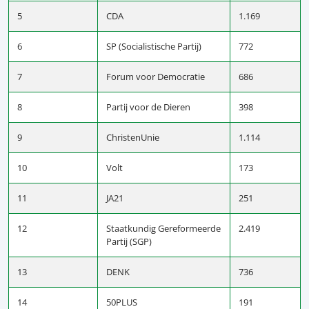
5
CDA
1.169
6
SP (Socialistische Partij)
772
7
Forum voor Democratie
686
8
Partij voor de Dieren
398
9
ChristenUnie
1.114
10
Volt
173
11
JA21
251
12
Staatkundig Gereformeerde
2.419
Partij (SGP)
13
DENK
736
14
50PLUS
191