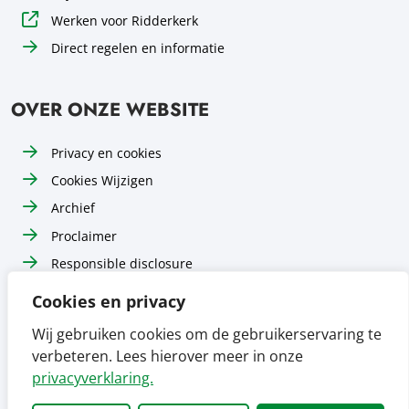
Werken voor Ridderkerk
Direct regelen en informatie
OVER ONZE WEBSITE
Privacy en cookies
Cookies Wijzigen
Archief
Proclaimer
Responsible disclosure
Toegankelijkheid
Cookies en privacy
Sitemap
Wij gebruiken cookies om de gebruikerservaring te
verbeteren. Lees hierover meer in onze
Volg ons op
Volg ons op
Volg ons op
Facebook
Instagram
LinkedIn
privacyverklaring.