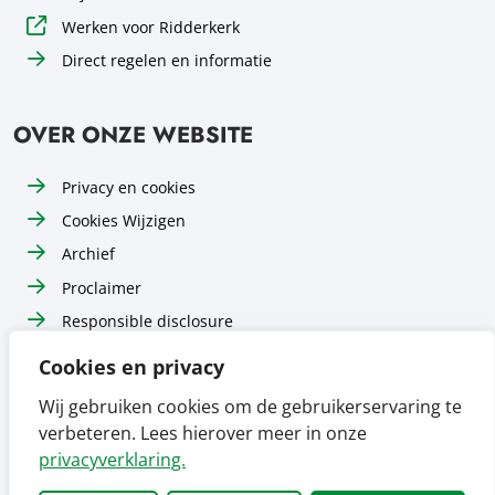
Werken voor Ridderkerk
Direct regelen en informatie
OVER ONZE WEBSITE
Privacy en cookies
Cookies Wijzigen
Archief
Proclaimer
Responsible disclosure
Toegankelijkheid
Cookies en privacy
Sitemap
Wij gebruiken cookies om de gebruikerservaring te
verbeteren. Lees hierover meer in onze
Volg ons op
Volg ons op
Volg ons op
Facebook
Instagram
LinkedIn
privacyverklaring.