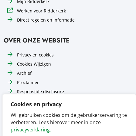
Mijn Ridderkerk
Werken voor Ridderkerk
Direct regelen en informatie
OVER ONZE WEBSITE
Privacy en cookies
Cookies Wijzigen
Archief
Proclaimer
Responsible disclosure
Toegankelijkheid
Cookies en privacy
Sitemap
Wij gebruiken cookies om de gebruikerservaring te
verbeteren. Lees hierover meer in onze
Volg ons op
Volg ons op
Volg ons op
Facebook
Instagram
LinkedIn
privacyverklaring.