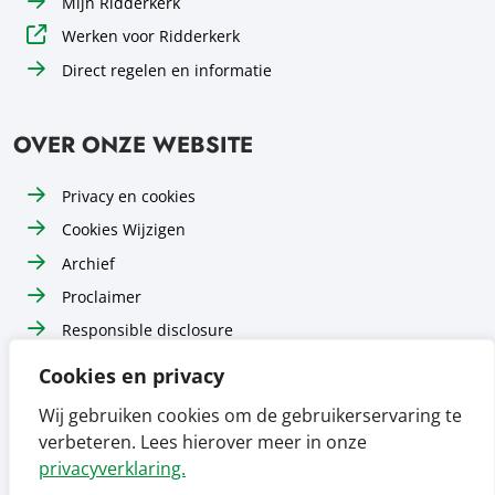
Mijn Ridderkerk
Werken voor Ridderkerk
Direct regelen en informatie
OVER ONZE WEBSITE
Privacy en cookies
Cookies Wijzigen
Archief
Proclaimer
Responsible disclosure
Toegankelijkheid
Cookies en privacy
Sitemap
Wij gebruiken cookies om de gebruikerservaring te
verbeteren. Lees hierover meer in onze
Volg ons op
Volg ons op
Volg ons op
Facebook
Instagram
LinkedIn
privacyverklaring.