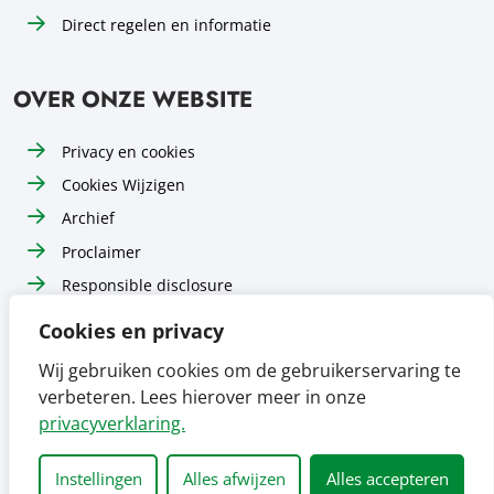
Direct regelen en informatie
OVER ONZE WEBSITE
Privacy en cookies
Cookies Wijzigen
Archief
Proclaimer
Responsible disclosure
Toegankelijkheid
Cookies en privacy
Sitemap
Wij gebruiken cookies om de gebruikerservaring te
verbeteren. Lees hierover meer in onze
Volg ons op
Volg ons op
Volg ons op
Facebook
Instagram
LinkedIn
privacyverklaring.
Instellingen
Alles afwijzen
Alles accepteren