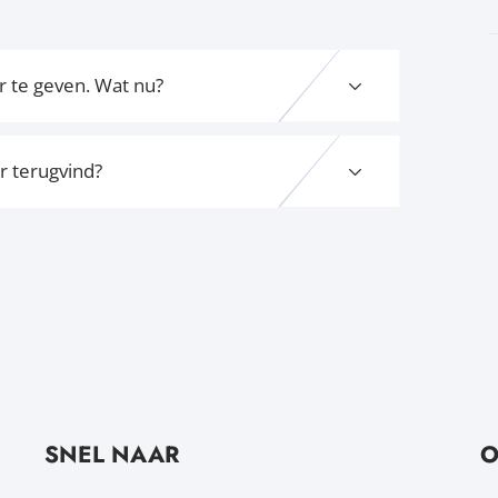
or te geven. Wat nu?
er terugvind?
SNEL NAAR
O