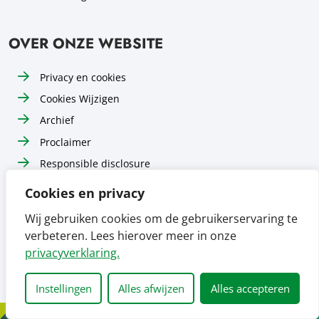
OVER ONZE WEBSITE
Privacy en cookies
Cookies Wijzigen
Archief
Proclaimer
Responsible disclosure
Toegankelijkheid
Cookies en privacy
Sitemap
Wij gebruiken cookies om de gebruikerservaring te
verbeteren. Lees hierover meer in onze
Volg ons op
Volg ons op
Volg ons op
Facebook
Instagram
LinkedIn
privacyverklaring.
Instellingen
Alles afwijzen
Alles accepteren