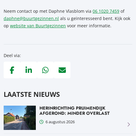
Neem contact op met Daphne Vlasblom via
06 1020 7459
of
daphne@buurtgezinnen.nl
als u geïnteresseerd bent. Kijk ook
op
website van Buurtgezinnen
voor meer informatie.
Deel via:
Deel via Facebook, opent in nieuw tabblad
Deel via LinkedIn, opent in nieuw tabblad
Deel via WhatsApp, opent in nieuw tabblad
Deel via Mail, opent in nieuw tabblad
LAATSTE NIEUWS
HERINRICHTING PRUIMENDIJK
AFGEROND: MINDER OVERLAST
6 augustus 2026