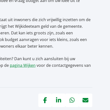
w idee en vraag budget aan om uw idee uit te
at uit inwoners die zich vrijwillig inzetten om de
 krijgt het Wijkideeteam geld van de gemeente.
en. Dat kan iets groots zijn, zoals een
k budget aanvragen voor iets kleins, zoals een
ewoners elkaar beter kennen.
viteiten? Dan kunt u zich aansluiten bij uw
 op de
pagina Wijken
voor de contactgegevens van
Deel via Facebook, opent in nieuw tab
Deel via LinkedIn, opent in nie
Deel via WhatsApp, open
Deel via Mail, op