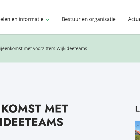
gelen en informatie
Bestuur en organisatie
Actu
ijeenkomst met voorzitters Wijkideeteams
NKOMST MET
L
KIDEETEAMS