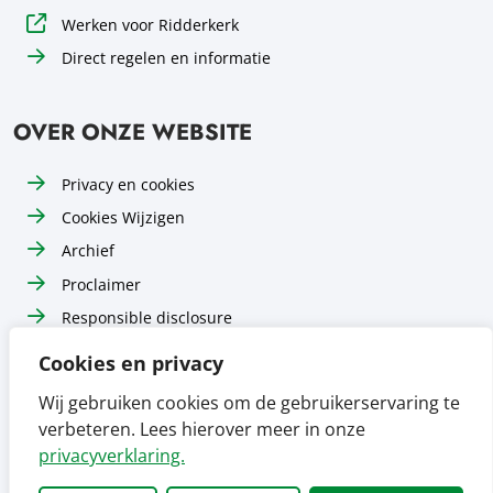
Werken voor Ridderkerk
Direct regelen en informatie
OVER ONZE WEBSITE
Privacy en cookies
Cookies Wijzigen
Archief
Proclaimer
Responsible disclosure
Toegankelijkheid
Cookies en privacy
Sitemap
Wij gebruiken cookies om de gebruikerservaring te
verbeteren. Lees hierover meer in onze
Volg ons op
Volg ons op
Volg ons op
Facebook
Instagram
LinkedIn
privacyverklaring.