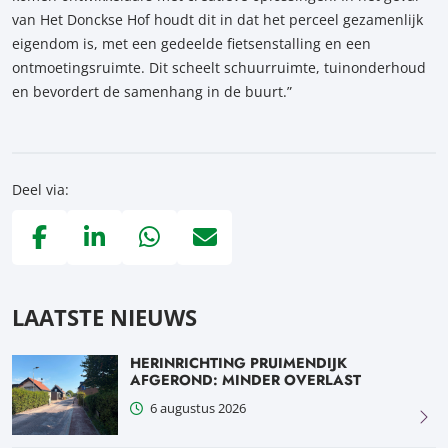
van Het Donckse Hof houdt dit in dat het perceel gezamenlijk
eigendom is, met een gedeelde fietsenstalling en een
ontmoetingsruimte. Dit scheelt schuurruimte, tuinonderhoud
en bevordert de samenhang in de buurt.”
Deel via:
Deel via Facebook, opent in nieuw tabblad
Deel via LinkedIn, opent in nieuw tabblad
Deel via WhatsApp, opent in nieuw tabblad
Deel via Mail, opent in nieuw tabblad
LAATSTE NIEUWS
HERINRICHTING PRUIMENDIJK
AFGEROND: MINDER OVERLAST
6 augustus 2026