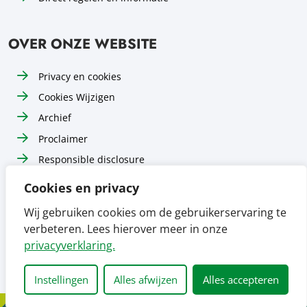
OVER ONZE WEBSITE
Privacy en cookies
Cookies Wijzigen
Archief
Proclaimer
Responsible disclosure
Toegankelijkheid
Cookies en privacy
Sitemap
Wij gebruiken cookies om de gebruikerservaring te
verbeteren. Lees hierover meer in onze
Volg ons op
Volg ons op
Volg ons op
Facebook
Instagram
LinkedIn
privacyverklaring.
Instellingen
Alles afwijzen
Alles accepteren