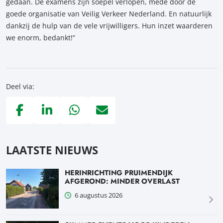
gedaan. De examens zijn soepel verlopen, mede door de
goede organisatie van Veilig Verkeer Nederland. En natuurlijk
dankzij de hulp van de vele vrijwilligers. Hun inzet waarderen
we enorm, bedankt!”
Deel via:
Deel via Facebook, opent in nieuw tabblad
Deel via LinkedIn, opent in nieuw tabblad
Deel via WhatsApp, opent in nieuw tabblad
Deel via Mail, opent in nieuw tabblad
LAATSTE NIEUWS
HERINRICHTING PRUIMENDIJK
AFGEROND: MINDER OVERLAST
6 augustus 2026