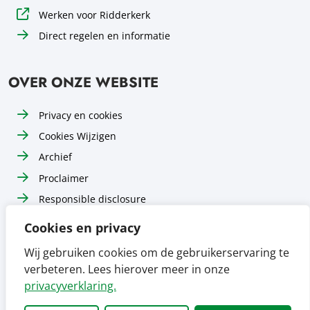
Werken voor Ridderkerk
Direct regelen en informatie
OVER ONZE WEBSITE
Privacy en cookies
Cookies Wijzigen
Archief
Proclaimer
Responsible disclosure
Toegankelijkheid
Cookies en privacy
Sitemap
Wij gebruiken cookies om de gebruikerservaring te
verbeteren. Lees hierover meer in onze
Volg ons op
Volg ons op
Volg ons op
Facebook
Instagram
LinkedIn
privacyverklaring.