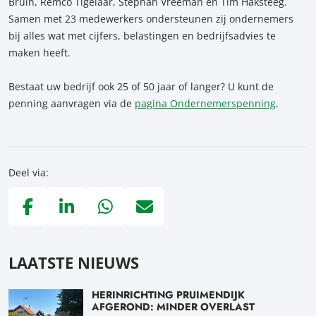
Bruin, Remco Tigelaar, Stephan Vreeman en Tim Haksteeg.
Samen met 23 medewerkers ondersteunen zij ondernemers
bij alles wat met cijfers, belastingen en bedrijfsadvies te
maken heeft.
Bestaat uw bedrijf ook 25 of 50 jaar of langer? U kunt de
penning aanvragen via de
pagina Ondernemerspenning
.
Deel via:
Deel via Facebook, opent in nieuw tabblad
Deel via LinkedIn, opent in nieuw tabblad
Deel via WhatsApp, opent in nieuw tabblad
Deel via Mail, opent in nieuw tabblad
LAATSTE NIEUWS
HERINRICHTING PRUIMENDIJK
AFGEROND: MINDER OVERLAST