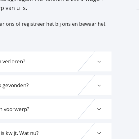
p van u is.
r ons of registreer het bij ons en bewaar het
n verloren?
eb gevonden?
n voorwerp?
 is kwijt. Wat nu?