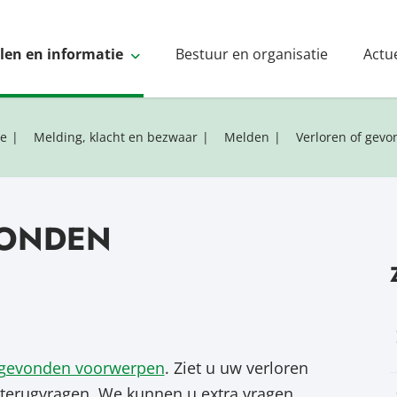
elen en informatie
Bestuur en organisatie
Actu
ie
Melding, klacht en bezwaar
Melden
Verloren of gev
VONDEN
t gevonden voorwerpen
. Ziet u uw verloren
 terugvragen. We kunnen u extra vragen