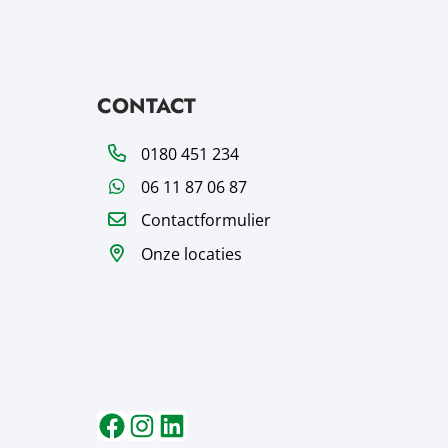
CONTACT
Telefoon
0180 451 234
WhatsApp
06 11 87 06 87
Contactformulier
Onze locaties
Volg ons op
Volg ons op
Volg ons op
Facebook
Instagram
LinkedIn