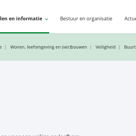
elen en informatie
Bestuur en organisatie
Actu
e
Wonen, leefomgeving en (ver)bouwen
Veiligheid
Buurt