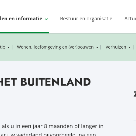
elen en informatie
Bestuur en organisatie
Actu
tie
Wonen, leefomgeving en (ver)bouwen
Verhuizen
HET BUITENLAND
 als u in een jaar 8 maanden of langer in
aar uw vaderland bijvoorbeeld, na een