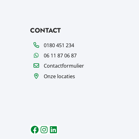
CONTACT
Telefoon
0180 451 234
WhatsApp
06 11 87 06 87
Contactformulier
Onze locaties
Volg ons op
Volg ons op
Volg ons op
Facebook
Instagram
LinkedIn