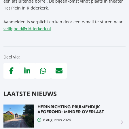
een afsluitende borrel. De bijeenkomst vindt plaats in theater
Het Plein in Ridderkerk.
Aanmelden is verplicht en kan door een e-mail te sturen naar
veiligheid@ridderkerk.nl
.
Deel via:
Deel via Facebook, opent in nieuw tabblad
Deel via LinkedIn, opent in nieuw tabblad
Deel via WhatsApp, opent in nieuw tabblad
Deel via Mail, opent in nieuw tabblad
LAATSTE NIEUWS
HERINRICHTING PRUIMENDIJK
AFGEROND: MINDER OVERLAST
6 augustus 2026