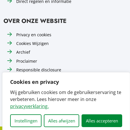
Direct regelen en informatie
OVER ONZE WEBSITE
Privacy en cookies
Cookies Wijzigen
Archief
Proclaimer
Responsible disclosure
Toegankelijkheid
Cookies en privacy
Sitemap
Wij gebruiken cookies om de gebruikerservaring te
verbeteren. Lees hierover meer in onze
Volg ons op
Volg ons op
Volg ons op
Facebook
Instagram
LinkedIn
privacyverklaring.
Instellingen
Alles afwijzen
Alles accepteren