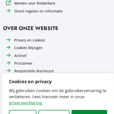
Werken voor Ridderkerk
Direct regelen en informatie
OVER ONZE WEBSITE
Privacy en cookies
Cookies Wijzigen
Archief
Proclaimer
Responsible disclosure
Toegankelijkheid
Cookies en privacy
Sitemap
Wij gebruiken cookies om de gebruikerservaring te
verbeteren. Lees hierover meer in onze
Volg ons op
Volg ons op
Volg ons op
Facebook
Instagram
LinkedIn
privacyverklaring.