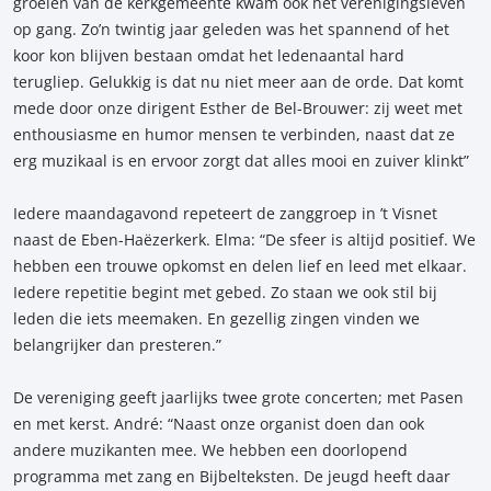
groeien van de kerkgemeente kwam ook het verenigingsleven
op gang. Zo’n twintig jaar geleden was het spannend of het
koor kon blijven bestaan omdat het ledenaantal hard
terugliep. Gelukkig is dat nu niet meer aan de orde. Dat komt
mede door onze dirigent Esther de Bel-Brouwer: zij weet met
enthousiasme en humor mensen te verbinden, naast dat ze
erg muzikaal is en ervoor zorgt dat alles mooi en zuiver klinkt”
Iedere maandagavond repeteert de zanggroep in ’t Visnet
naast de Eben-Haëzerkerk. Elma: “De sfeer is altijd positief. We
hebben een trouwe opkomst en delen lief en leed met elkaar.
Iedere repetitie begint met gebed. Zo staan we ook stil bij
leden die iets meemaken. En gezellig zingen vinden we
belangrijker dan presteren.”
De vereniging geeft jaarlijks twee grote concerten; met Pasen
en met kerst. André: “Naast onze organist doen dan ook
andere muzikanten mee. We hebben een doorlopend
programma met zang en Bijbelteksten. De jeugd heeft daar