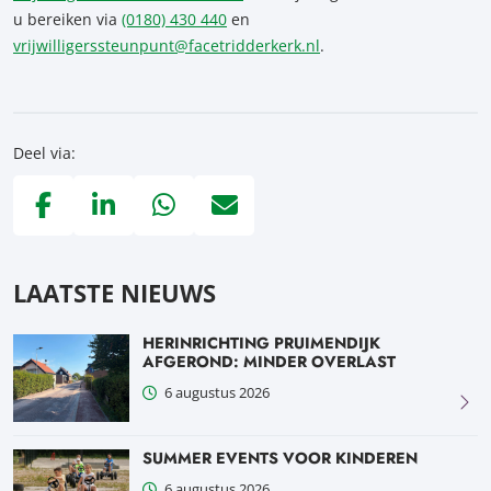
u bereiken via
(0180) 430 440
en
vrijwilligerssteunpunt@facetridderkerk.nl
.
Deel via:
Deel via Facebook, opent in nieuw tabblad
Deel via LinkedIn, opent in nieuw tabblad
Deel via WhatsApp, opent in nieuw tabblad
Deel via Mail, opent in nieuw tabblad
LAATSTE NIEUWS
HERINRICHTING PRUIMENDIJK
AFGEROND: MINDER OVERLAST
6 augustus 2026
SUMMER EVENTS VOOR KINDEREN
6 augustus 2026