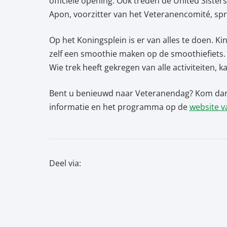
officiële opening. Ook treden de United Siste
Apon, voorzitter van het Veteranencomité, sp
Op het Koningsplein is er van alles te doen. K
zelf een smoothie maken op de smoothiefiets. O
Wie trek heeft gekregen van alle activiteiten, k
Bent u benieuwd naar Veteranendag? Kom dan o
informatie en het programma op de
website v
Deel via: