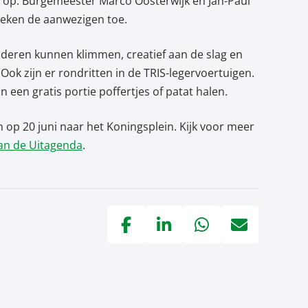
rs op. Burgemeester Marco Oosterwijk en Jan-Paul
reken de aanwezigen toe.
inderen kunnen klimmen, creatief aan de slag en
ok zijn er rondritten in de TRIS-legervoertuigen.
an een gratis portie poffertjes of patat halen.
p 20 juni naar het Koningsplein. Kijk voor meer
an de Uitagenda
.
Deel via Facebook, opent in nieuw tab
Deel via LinkedIn, opent in nie
Deel via WhatsApp, open
Deel via Mail, op