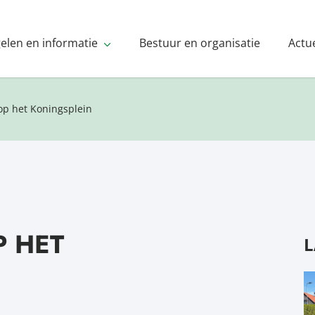
gelen en informatie
Bestuur en organisatie
Actu
p het Koningsplein
 HET
L