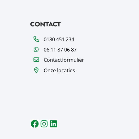
CONTACT
Telefoon
0180 451 234
WhatsApp
06 11 87 06 87
Contactformulier
Onze locaties
Volg ons op
Volg ons op
Volg ons op
Facebook
Instagram
LinkedIn