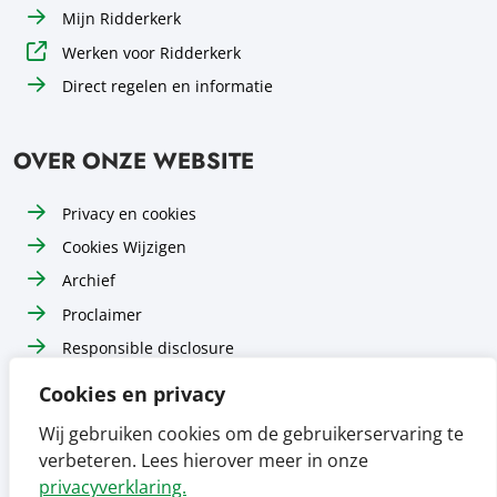
Mijn Ridderkerk
Werken voor Ridderkerk
Direct regelen en informatie
OVER ONZE WEBSITE
Privacy en cookies
Cookies Wijzigen
Archief
Proclaimer
Responsible disclosure
Toegankelijkheid
Cookies en privacy
Sitemap
Wij gebruiken cookies om de gebruikerservaring te
verbeteren. Lees hierover meer in onze
Volg ons op
Volg ons op
Volg ons op
Facebook
Instagram
LinkedIn
privacyverklaring.