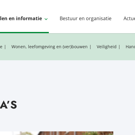
elen en informatie
Bestuur en organisatie
Actu
ie
Wonen, leefomgeving en (ver)bouwen
Veiligheid
Hand
A’S