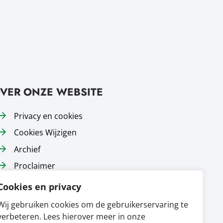
blad
uw tabblad
t in nieuw tabblad
ent in nieuw tabblad
VER ONZE WEBSITE
Privacy en cookies
Cookies Wijzigen
Archief
Proclaimer
Responsible disclosure
Cookies en privacy
Toegankelijkheid
Wij gebruiken cookies om de gebruikerservaring te
Sitemap
verbeteren. Lees hierover meer in onze