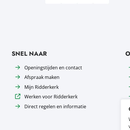
Deel via Facebook, opent in nieuw tab
Deel via LinkedIn, opent in nie
Deel via WhatsApp, open
Deel via Mail, op
SNEL NAAR
O
Openingstijden en contact
Afspraak maken
Mijn Ridderkerk
Werken voor Ridderkerk
Direct regelen en informatie