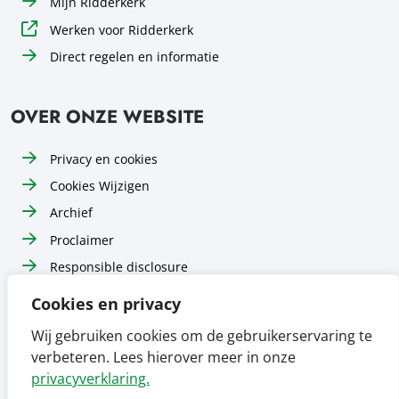
Mijn Ridderkerk
Werken voor Ridderkerk
Direct regelen en informatie
OVER ONZE WEBSITE
Privacy en cookies
Cookies Wijzigen
Archief
Proclaimer
Responsible disclosure
Toegankelijkheid
Cookies en privacy
Sitemap
Wij gebruiken cookies om de gebruikerservaring te
verbeteren. Lees hierover meer in onze
Volg ons op
Volg ons op
Volg ons op
Facebook
Instagram
LinkedIn
privacyverklaring.