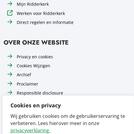
Mijn Ridderkerk
Werken voor Ridderkerk
Direct regelen en informatie
OVER ONZE WEBSITE
Privacy en cookies
Cookies Wijzigen
Archief
Proclaimer
Responsible disclosure
Toegankelijkheid
Cookies en privacy
Sitemap
Wij gebruiken cookies om de gebruikerservaring te
verbeteren. Lees hierover meer in onze
Volg ons op
Volg ons op
Volg ons op
Facebook
Instagram
LinkedIn
privacyverklaring.