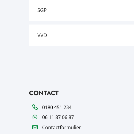
SGP
VVD
CONTACT
Telefoon
0180 451 234
WhatsApp
06 11 87 06 87
Contactformulier