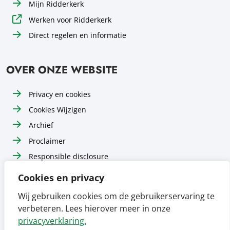
Mijn Ridderkerk
Werken voor Ridderkerk
Direct regelen en informatie
OVER ONZE WEBSITE
Privacy en cookies
Cookies Wijzigen
Archief
Proclaimer
Responsible disclosure
Toegankelijkheid
Cookies en privacy
Sitemap
Wij gebruiken cookies om de gebruikerservaring te
verbeteren. Lees hierover meer in onze
Volg ons op
Volg ons op
Volg ons op
Facebook
Instagram
LinkedIn
privacyverklaring.