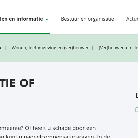
elen en informatie
Bestuur en organisatie
Actu
ie
Wonen, leefomgeving en (ver)bouwen
(Ver)bouwen en sl
IE OF
emeente? Of heeft u schade door een
an kunt u nadeelcompensatie vragen. In de