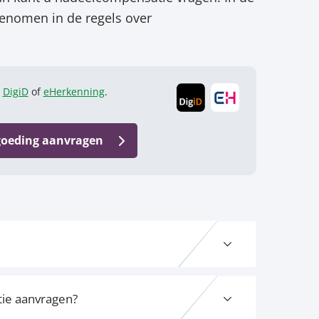
nomen in de regels over
r
DigiD
of
eHerkenning
.
goeding aanvragen
tie aanvragen?