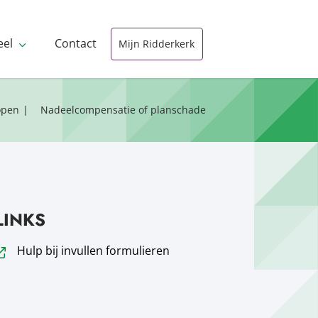
eel
Contact
Mijn Ridderkerk
open
Nadeelcompensatie of planschade
LINKS
Hulp bij invullen formulieren